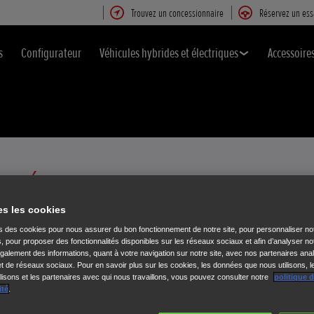
Trouvez un concessionnaire
Réservez un ess
s
Configurateur
Véhicules hybrides et électriques
Accessoire
S RÉSEAUX 2G/3G
es les cookies
méliorer leurs technologies pour l'avenir, leurs réseaux 2G/3G sont progres
ns des cookies pour nous assurer du bon fonctionnement de notre site, pour personnaliser no
s, pour proposer des fonctionnalités disponibles sur les réseaux sociaux et afin d’analyser not
alement des informations, quant à votre navigation sur notre site, avec nos partenaires anal
 et de réseaux sociaux. Pour en savoir plus sur les cookies, les données que nous utilisons, l
code modèle*.
isons et les partenaires avec qui nous travaillons, vous pouvez consulter notre
politique 
ité
.