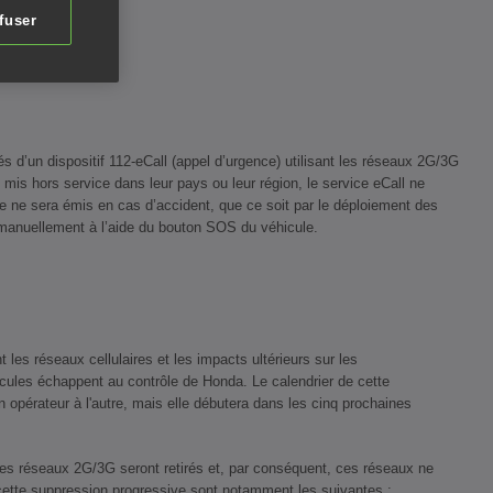
fuser
és d’un dispositif 112-eCall (appel d’urgence) utilisant les réseaux 2G/3G
 mis hors service dans leur pays ou leur région, le service eCall ne
e ne sera émis en cas d’accident, que ce soit par le déploiement des
é manuellement à l’aide du bouton SOS du véhicule.
les réseaux cellulaires et les impacts ultérieurs sur les
icules échappent au contrôle de Honda. Le calendrier de cette
'un opérateur à l'autre, mais elle débutera dans les cinq prochaines
les réseaux 2G/3G seront retirés et, par conséquent, ces réseaux ne
 cette suppression progressive sont notamment les suivantes :