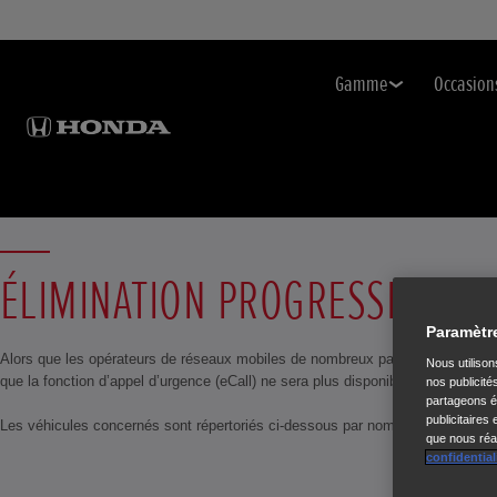
Gamme
Occasion
ÉLIMINATION PROGRESSIVE DE
Paramètr
Alors que les opérateurs de réseaux mobiles de nombreux pays cherchent à a
Nous utiliso
que la fonction d’appel d’urgence (eCall) ne sera plus disponible.
nos publicité
partageons ég
publicitaires
Les véhicules concernés sont répertoriés ci-dessous par nom de modèle et 
que nous réal
confidential