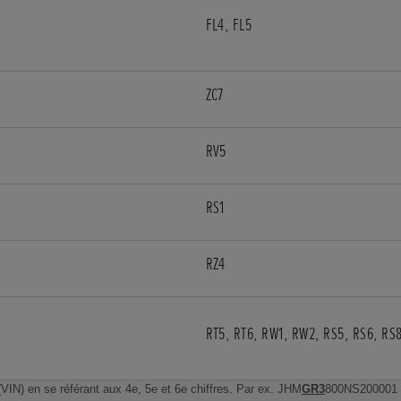
FL4, FL5
ZC7
RV5
RS1
RZ4
RT5, RT6, RW1, RW2, RS5, RS6, RS
(VIN) en se référant aux 4e, 5e et 6e chiffres. Par ex. JHM
GR3
800NS200001