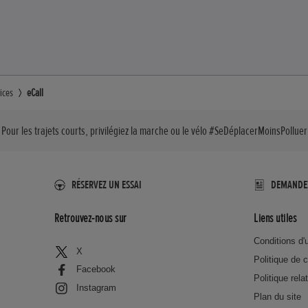
ices
eCall
Pour les trajets courts, privilégiez la marche ou le vélo #SeDéplacerMoinsPolluer
RÉSERVEZ UN ESSAI
DEMANDE
Retrouvez-nous sur
Liens utiles
Conditions d'u
X
Politique de c
Facebook
Politique rela
Instagram
Plan du site