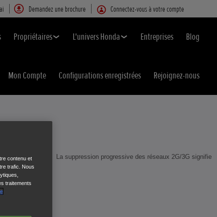
ai
Demandez une brochure
Connectez-vous à votre compte
s
Propriétaires
L'univers Honda
Entreprises
Blog
Mon Compte
Configurations enregistrées
Rejoignez-nous
sivement supprimés. La suppression progressive des réseaux 2G/3G signifie
tre contenu et
re trafic. Nous
ytiques,
es traitements
de