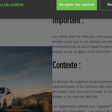
es les cookies
Accepter les cookies
Re
Important :
Les clients dont les véhicules sont équip
doivent savoir que si ces réseaux ont été
fonctionnera pas et aucun appel d’urgenc
airbags ou par un appel eCall déclench
Contexte :
La décision de supprimer progressivement 
caractéristiques et les fonctions des véh
élimination varie d'un pays à l'autre et d
années si ce n'est pas déjà fait.
Les équipements utilisés pour supporter 
seront plus disponibles. Les raisons de