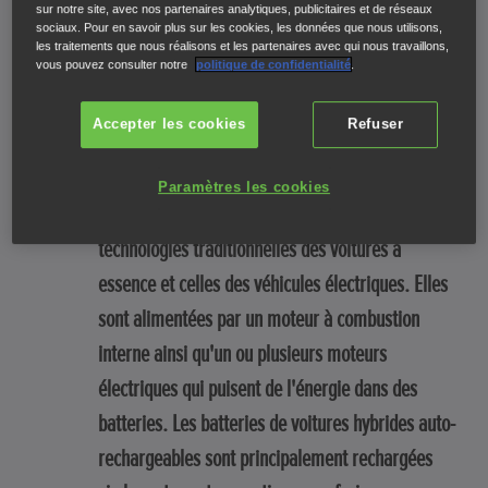
sur notre site, avec nos partenaires analytiques, publicitaires et de réseaux
rechargeable ?
sociaux. Pour en savoir plus sur les cookies, les données que nous utilisons,
les traitements que nous réalisons et les partenaires avec qui nous travaillons,
vous pouvez consulter notre
politique de confidentialité
.
Outre les véhicules électriques, il existe aussi des
Accepter les cookies
Refuser
véhicules hybrides rechargeables ou non. Alors
que les voitures électriques sont entièrement
Paramètres les cookies
électriques, les voitures hybrides conjuguent les
technologies traditionnelles des voitures à
essence et celles des véhicules électriques. Elles
sont alimentées par un moteur à combustion
interne ainsi qu'un ou plusieurs moteurs
électriques qui puisent de l'énergie dans des
batteries. Les batteries de voitures hybrides auto-
rechargeables sont principalement rechargées