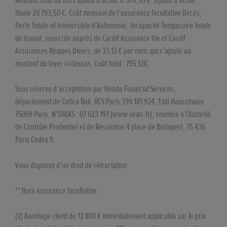
Montant total dû hors option d’achat 17 576,95 €. Option d'achat
finale 20 793,50 €. Coût mensuel de l’assurance facultative Décès,
Perte Totale et Irréversible d’Autonomie, Incapacité Temporaire Totale
de travail, souscrite auprès de Cardif Assurance Vie et Cardif
Assurances Risques Divers, de 33,13 € par mois qui s’ajoute au
montant du loyer ci-dessus. Coût total : 795,12€.
Sous réserve d’acceptation par Honda Financial Services,
département de Cofica Bail, RCS Paris 399 181 924, 1 bd Haussmann
75009 Paris. N°ORIAS : 07 023 197 (www.orias.fr), soumise à l’Autorité
de Contrôle Prudentiel et de Résolution 4 place de Budapest, 75 436
Paris Cedex 9.
Vous disposez d’un droit de rétractation.
** Hors assurance facultative.
(2) Avantage client de 12 800 € immédiatement applicable sur le prix