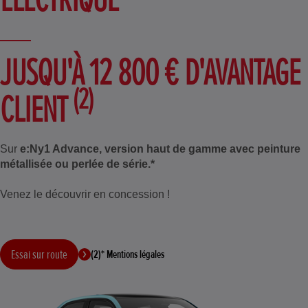
JUSQU'À 12 800 € D'AVANTAGE
(2)
CLIENT
Sur
e:Ny1 Advance, version haut de gamme avec peinture
métallisée ou perlée de série.*
Venez le découvrir en concession !
Essai sur route
(2)* Mentions légales