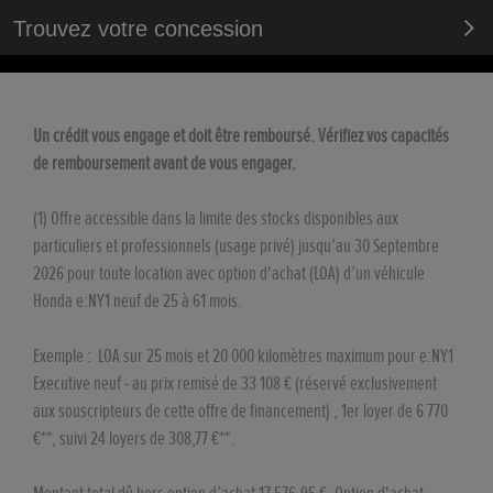
Trouvez votre concession
Un crédit vous engage et doit être remboursé. Vérifiez vos capacités
de remboursement avant de vous engager.
(1) Offre accessible dans la limite des stocks disponibles aux
particuliers et professionnels (usage privé) jusqu’au 30 Septembre
2026 pour toute location avec option d'achat (LOA) d’un véhicule
Honda e:NY1 neuf de 25 à 61 mois.
Exemple : LOA sur 25 mois et 20 000 kilomètres maximum pour e:NY1
Executive neuf - au prix remisé de 33 108 € (réservé exclusivement
aux souscripteurs de cette offre de financement) , 1er loyer de 6 770
€**, suivi 24 loyers de 308,77 €**.