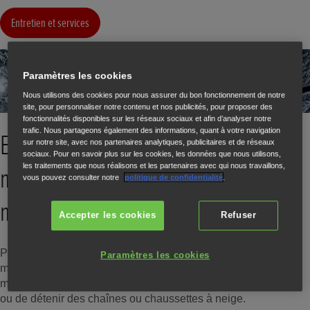
Entretien et services
Paramètres les cookies
Nous utilisons des cookies pour nous assurer du bon fonctionnement de notre
site, pour personnaliser notre contenu et nos publicités, pour proposer des
fonctionnalités disponibles sur les réseaux sociaux et afin d’analyser notre
trafic. Nous partageons également des informations, quant à votre navigation
Equipement obligatoire en zones
sur notre site, avec nos partenaires analytiques, publicitaires et de réseaux
sociaux. Pour en savoir plus sur les cookies, les données que nous utilisons,
les traitements que nous réalisons et les partenaires avec qui nous travaillons,
montagneuses du 1er novembre au 31
vous pouvez consulter notre
politique de confidentialité
.
mars.
Accepter les cookies
Refuser
Pour améliorer la circulation sur les routes dans les régions
Paramètres les cookies
montagneuses et la sécurité des usagers, il est
maintenant obligatoire d'équiper son véhicule de pneus hiver
ou de détenir des chaînes ou chaussettes à neige.