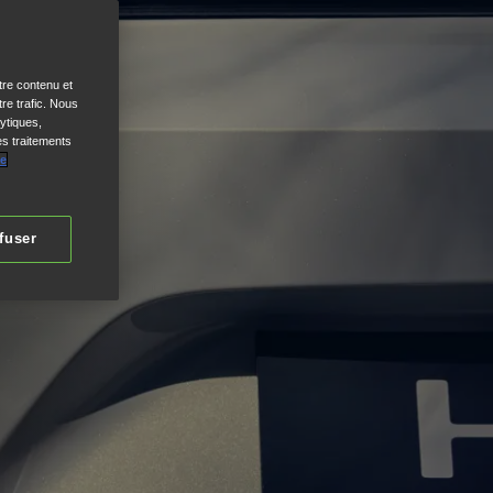
tre contenu et
re trafic. Nous
ytiques,
es traitements
de
fuser