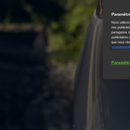
Paramètr
Nous utiliso
nos publicité
partageons ég
publicitaires
que nous réal
confidential
Paramètr