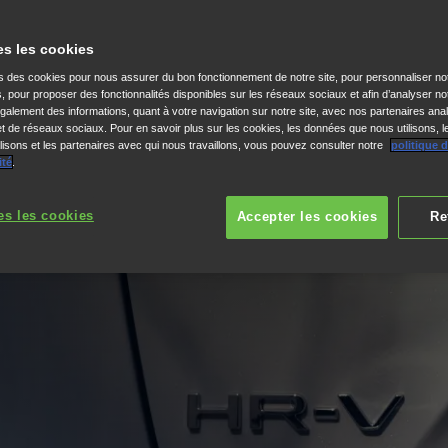
es les cookies
Explications sur les
ns des cookies pour nous assurer du bon fonctionnement de notre site, pour personnaliser no
s, pour proposer des fonctionnalités disponibles sur les réseaux sociaux et afin d’analyser not
alement des informations, quant à votre navigation sur notre site, avec nos partenaires anal
batteries et la recharge
 et de réseaux sociaux. Pour en savoir plus sur les cookies, les données que nous utilisons, l
isons et les partenaires avec qui nous travaillons, vous pouvez consulter notre
politique 
ité
.
des véhicules hybrides
es les cookies
Accepter les cookies
Re