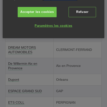
L'AUMONE
Accepter les cookies
Refuser
DBM MAREUIL AUTO
MAREUIL-LES-MEAUX
DBM MELUN AUTO
VERT SAINT DENIS
Paramètres les cookies
DBM SAINT MAUR AUTO
SAINT MAUR DES FOSSES
DREAM MOTORS
CLERMONT-FERRAND
AUTOMOBILES
De Willermin Aix en
Aix en Provence
Provence
Dupont
Orleans
ESPACE GRAND SUD
GAP
ETS COLL
PERPIGNAN