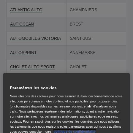
ATLANTIC AUTO
CHAMPNIERS
AUT'OCEAN
BREST
AUTOMOBILES VICTORIA
SAINT-JUST
AUTOSPRINT
ANNEMASSE
CHOLET AUTO SPORT
CHOLET
CMM
MOUGINS
Paramètres les cookies
CMM
Puget sur Argens
Nous utilisons des cookies pour nous assurer du bon fonctionnement de notre
site, pour personnaliser notre contenu et nos publicités, pour proposer des
fonctionnalités disponibles sur les réseaux sociaux et afin d’analyser notre
COURTOIS AUTOMOBILES
trafic. Nous partageons également des informations, quant à votre navigation
CHAMBOURCY
CHAMBOURCY
sur notre site, avec nos partenaires analytiques, publicitaires et de réseaux
sociaux. Pour en savoir plus sur les cookies, les données que nous utilisons,
les traitements que nous réalisons et les partenaires avec qui nous travaillons,
COURTOIS SAINT OUEN
SAINT-OUEN-L'AUMONE
vous pouvez consulter notre
politique de confidentialité
.