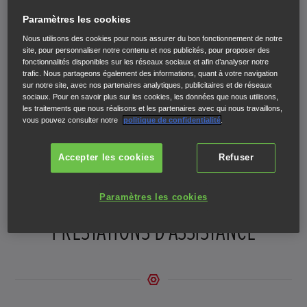
ni avance de frais)
Paramètres les cookies
Pas de hausse des futurs tarifs des pièces et main
d’œuvre
Nous utilisons des cookies pour nous assurer du bon fonctionnement de notre
Sécurité d’un véhicule bien entretenu par des
site, pour personnaliser notre contenu et nos publicités, pour proposer des
fonctionnalités disponibles sur les réseaux sociaux et afin d’analyser notre
professionnels
trafic. Nous partageons également des informations, quant à votre navigation
Contrat cessible*
sur notre site, avec nos partenaires analytiques, publicitaires et de réseaux
sociaux. Pour en savoir plus sur les cookies, les données que nous utilisons,
les traitements que nous réalisons et les partenaires avec qui nous travaillons,
vous pouvez consulter notre
politique de confidentialité
.
* (uniquement dans le cadre d’une souscription au
comptant et vente du véhicule à particulier)
Accepter les cookies
Refuser
Paramètres les cookies
PRESTATIONS D'ASSISTANCE