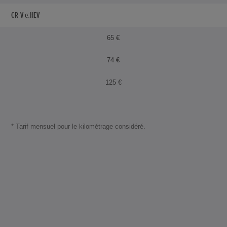
CR-V e:HEV
65 €
74 €
125 €
* Tarif mensuel pour le kilométrage considéré.