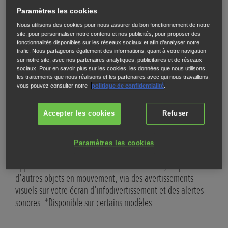
Paramètres les cookies
Nous utilisons des cookies pour nous assurer du bon fonctionnement de notre
site, pour personnaliser notre contenu et nos publicités, pour proposer des
fonctionnalités disponibles sur les réseaux sociaux et afin d’analyser notre
trafic. Nous partageons également des informations, quant à votre navigation
sur notre site, avec nos partenaires analytiques, publicitaires et de réseaux
sociaux. Pour en savoir plus sur les cookies, les données que nous utilisons,
les traitements que nous réalisons et les partenaires avec qui nous travaillons,
vous pouvez consulter notre
politique de confidentialité
.
Accepter les cookies
Refuser
Moniteur de véhicule en approche*
Sys
Lorsque vous sortez d’une allée, d’un parking ou d’un
Lors
Paramètres les cookies
garage avec visibilité obstruée, le moniteur de véhicule en
syst
approche vous avertit de l’arrivée de voitures, de piétons et
déte
d’autres objets en mouvement, via des avertissements
aler
visuels sur votre écran d’infodivertissement et des alertes
auto
sonores. *Disponible sur certains modèles
traj