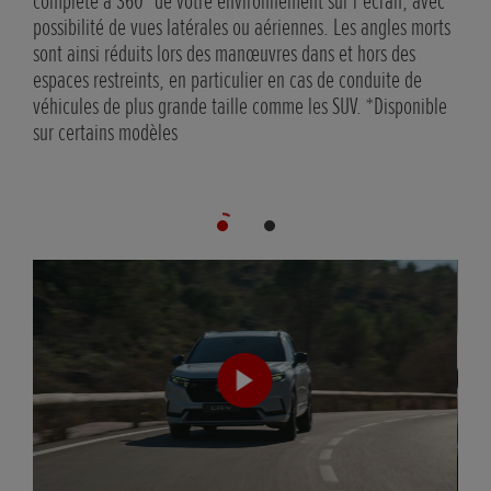
complète à 360° de votre environnement sur l’écran, avec
mort
possibilité de vues latérales ou aériennes. Les angles morts
un c
sont ainsi réduits lors des manœuvres dans et hors des
voie
espaces restreints, en particulier en cas de conduite de
*Dis
véhicules de plus grande taille comme les SUV. *Disponible
sur certains modèles