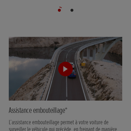
Assistance embouteillage*
Inf
L’assistance embouteillage permet à votre voiture de
Lors
surveiller le véhicule qui précède, en freinant de manière
les 