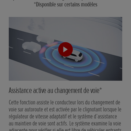
*Disponible sur certains modèles
Assistance active au changement de voie*
Ave
Cette fonction assiste le conducteur lors du changement de
L’av
voie sur autoroute et est activée par le clignotant lorsque le
l’ap
régulateur de vitesse adaptatif et le système d’assistance
deux
au maintien de voie sont actifs. Le système examine la voie
allé
adjacente pour vérifier si elle est libre de véhicules entrants
obst