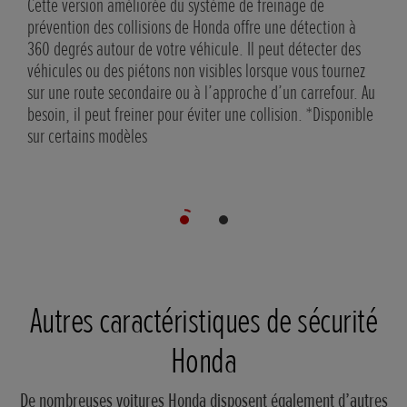
Cette version améliorée du système de freinage de
prévention des collisions de Honda offre une détection à
Lors
360 degrés autour de votre véhicule. Il peut détecter des
syst
véhicules ou des piétons non visibles lorsque vous tournez
arri
sur une route secondaire ou à l’approche d’un carrefour. Au
aver
besoin, il peut freiner pour éviter une collision. *Disponible
et v
sur certains modèles
*Dis
Autres caractéristiques de sécurité
Honda
De nombreuses voitures Honda disposent également d’autres