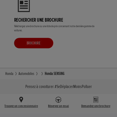
RECHERCHER UNE BROCHURE
Téléchargez une brochure ou une liste de prix concernant notre dernière gamme de
voitures.
BROCHURE
Honda
Automobiles
Honda SENSING
Pensez à covoiturer #SeDéplacerMoinsPolluer
Trouvez un concessionnaire
Réservez un essai
Demandez une brochure