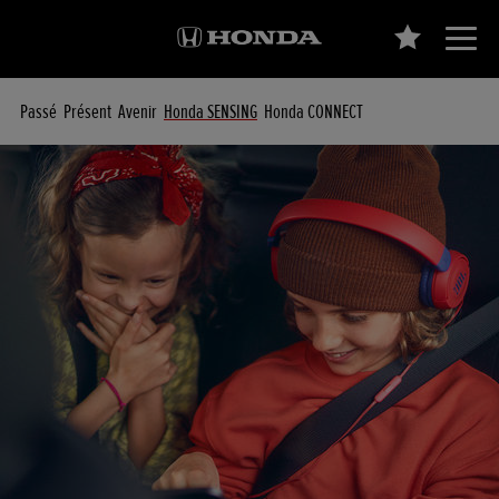
Passé
Présent
Avenir
Honda SENSING
Honda CONNECT