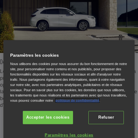
Paramètres les cookies
Design
Nous utilisons des cookies pour nous assurer du bon fonctionnement de notre
site, pour personnaliser notre contenu et nos publicités, pour proposer des
Le nouveau Honda ZR-V est notre SUV de taille moyenne à la
fonctionnalités disponibles sur les réseaux sociaux et afin d’analyser notre
présence affirmée sur la route. Le châssis est conçu pour
trafic. Nous partageons également des informations, quant à votre navigation
optimiser la pénétration dans l’air. Ses phares intégrés et sa
sur notre site, avec nos partenaires analytiques, publicitaires et de réseaux
sociaux. Pour en savoir plus sur les cookies, les données que nous utilisons,
large calandre renforcent son allure sophistiquée, tandis que le
les traitements que nous réalisons et les partenaires avec qui nous travaillons,
becquet arrière aérodynamique et la double sortie
vous pouvez consulter notre
politique de confidentialité
.
d’échappement ajoutent une touche sportive.
Accepter les cookies
Refuser
Paramètres les cookies