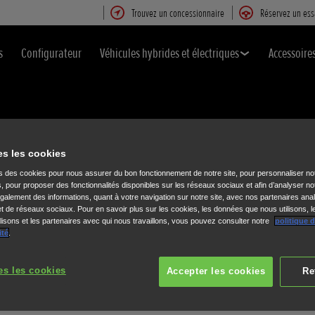
Trouvez un concessionnaire
Réservez un ess
s
Configurateur
Véhicules hybrides et électriques
Accessoire
E LE PLUS PROCHE DE CHEZ VOU
es les cookies
ns des cookies pour nous assurer du bon fonctionnement de notre site, pour personnaliser no
s, pour proposer des fonctionnalités disponibles sur les réseaux sociaux et afin d’analyser not
alement des informations, quant à votre navigation sur notre site, avec nos partenaires anal
 et de réseaux sociaux. Pour en savoir plus sur les cookies, les données que nous utilisons, l
ENTRETIEN ET RÉPARATION
isons et les partenaires avec qui nous travaillons, vous pouvez consulter notre
politique 
ité
.
es les cookies
Accepter les cookies
Re