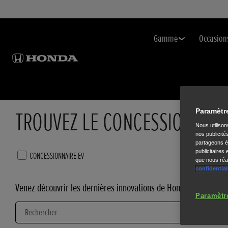
Gamme
Occasion
TROUVEZ LE CONCESSIONNAIR
Paramètr
Nous utiliso
nos publicité
partageons ég
publicitaires
CONCESSIONNAIRE EV
VENTE
que nous réal
confidential
Venez découvrir les dernières innovations de Honda
Paramètr