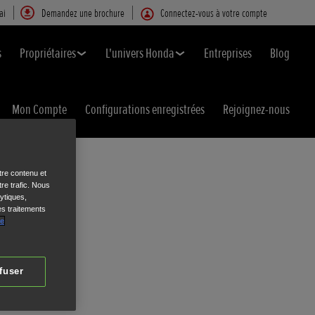
ai
Demandez une brochure
Connectez-vous à votre compte
s
Propriétaires
L'univers Honda
Entreprises
Blog
Mon Compte
Configurations enregistrées
Rejoignez-nous
S
tre contenu et
re trafic. Nous
ytiques,
es traitements
de
fuser