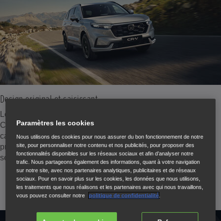
Design original et saisissant
Le CR-V est notre plus grand SUV haut de gamme à ce jour.
Paramètres les cookies
Ce véhicule ne passe pas inaperçu de par la refonte de sa
calandre en maille, ses jantes en alliage, ses phares à LED
Nous utilisons des cookies pour nous assurer du bon fonctionnement de notre
site, pour personnaliser notre contenu et nos publicités, pour proposer des
profilés avec clignotants séquentiels et le design singulier de
fonctionnalités disponibles sur les réseaux sociaux et afin d’analyser notre
ses feux arrière.
trafic. Nous partageons également des informations, quant à votre navigation
sur notre site, avec nos partenaires analytiques, publicitaires et de réseaux
sociaux. Pour en savoir plus sur les cookies, les données que nous utilisons,
les traitements que nous réalisons et les partenaires avec qui nous travaillons,
vous pouvez consulter notre
politique de confidentialité
.